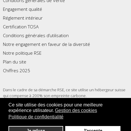
Conditions générales de Vente
Engagement qualité
Réglement intérieur
Certification TOSA
Conditions générales d’utilisation
Notre engagement en faveur de la diversité
Notre politique RSE
Plan du site
Chiffres 2025
Dans le cadre de sa démarche RSE, ce site utilise un hébergeur suisse
qui compense à 200% son empreinte carbone.
Ce site utilise des cookies pour une meilleure
expérience utilisateur.
Gestion des cookies
Fièrement réalisé par
Xyloon, création de sites internet sur mesure
Politique de confidentialité
Je refuse
J'accepte