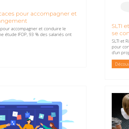
ficaces pour accompagner et
hangement
SLTI e
s pour accompagner et conduire le
se con
e étude IFOP, 93 % des salariés ont
SLTI et 
pour con
d’un pro
Découv