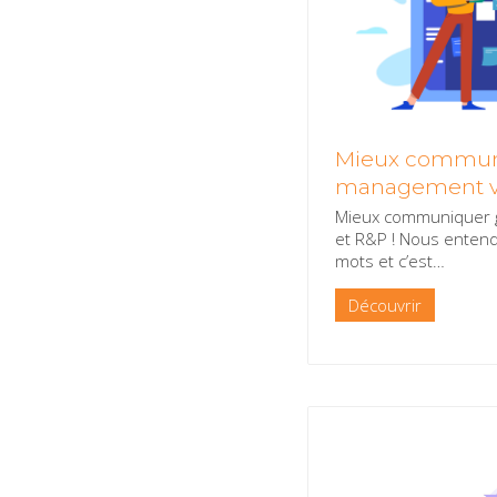
Mieux commun
management vis
Mieux communiquer g
et R&P ! Nous entend
mots et c’est
…
Découvrir