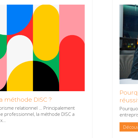
Pourqu
la méthode DISC ?
réussi
risme relationnel … Principalement
Pourquoi
de professionnel, la méthode DISC a
entrepri
ux
…
Découv