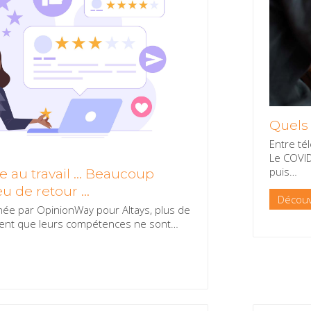
Quels 
Entre té
Le COVID,
puis
…
 au travail … Beaucoup
eu de retour …
Découv
ée par OpinionWay pour Altays, plus de
ent que leurs compétences ne sont
…