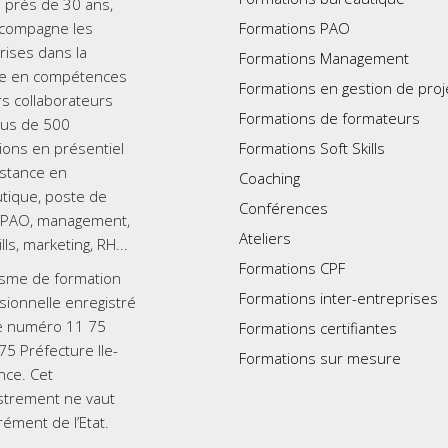
 près de 30 ans,
ccompagne les
Formations PAO
rises dans la
Formations Management
e en compétences
Formations en gestion de proj
rs collaborateurs
Formations de formateurs
lus de 500
ions en présentiel
Formations Soft Skills
istance en
Coaching
tique, poste de
Conférences
l, PAO, management,
Ateliers
ills, marketing, RH...
Formations CPF
sme de formation
Formations inter-entreprises
sionnelle enregistré
e numéro 11 75
Formations certifiantes
5 Préfecture Ile-
Formations sur mesure
nce. Cet
strement ne vaut
rément de l’Etat.