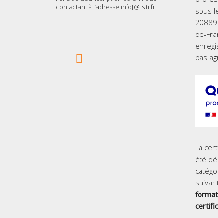
contactant à l’adresse info[@]slti.fr
sous l
208897
de-Fra
enregi
pas ag
La cert
été dél
catégor
suivant
format
certifi