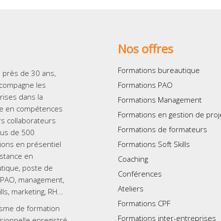
Nos offres
Formations bureautique
 près de 30 ans,
ccompagne les
Formations PAO
rises dans la
Formations Management
e en compétences
Formations en gestion de proj
rs collaborateurs
Formations de formateurs
lus de 500
ions en présentiel
Formations Soft Skills
istance en
Coaching
tique, poste de
Conférences
l, PAO, management,
Ateliers
ills, marketing, RH...
Formations CPF
sme de formation
Formations inter-entreprises
sionnelle enregistré