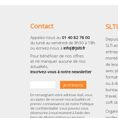
Contact
SLTI
Appelez-nous au
01 40 82 78 00
Depuis
du lundi au vendredi de 8h30 à 18h
SLTI a
ou écrivez-nous à
info[@]slti.fr
entrep
Pour bénéficier de nos offres
monté
et ne manquer aucune de nos
de leu
actualités,
avec p
inscrivez-vous à notre newsletter
format
ou à d
bureau
En renseignant votre adresse mail, vous
travai
acceptez de recevoir nos actualités et
soft sk
prenez connaissance de notre
Politique
de confidentialité
. Vous pouvez vous
Organi
désinscrire à tout moment à l’aide des
liens de désinscription ou en nous
profes