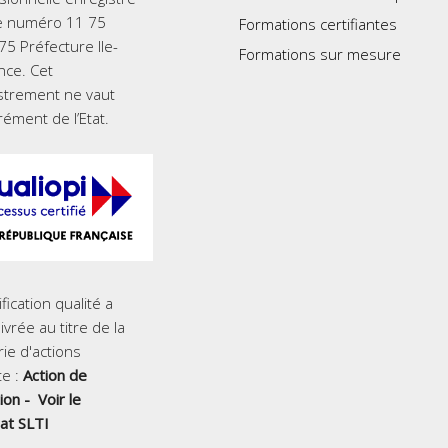
e numéro 11 75
Formations certifiantes
5 Préfecture Ile-
Formations sur mesure
nce. Cet
strement ne vaut
rément de l’Etat.
ification qualité a
ivrée au titre de la
ie d'actions
e :
Action de
ion -
Voir le
cat SLTI