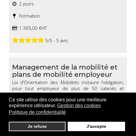
2 jours
Formation
1 365,00 €HT
5/5 - 5 avis
Management de la mobilité et
plans de mobilité employeur
Loi d'Orientation des Mobilités instaure l'obligation,
pour tout employeur de plus de 50 salariés et
disposant de représentants du personnel, d'intégrer
Ce site utilise des cookies pour une meilleure
le sujet de la mobilité durable et décarbonée lors des
expérience utilisateur.
Gestion des cookies
Négociations Annuelles Obligatoires et, en cas
d'absence d'accord, d
'élaborer un Plan de Mobilité
Politique de confidentialité
Employeur
. Au-delà de la règlementation, la mobilité
durable est une réelle action de RSE, couvrant de
Je refuse
J'accepte
nombreux champs : bien-être au travail, réduction de