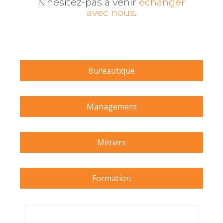
N'hésitez-pas à venir
échanger
avec nous
.
Bureautique
Management
Métiers
Formation